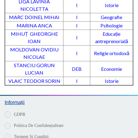
LIGA LAVINIA
I
Istorie
NICOLETTA
MARC DOINEL MIHAI
I
Geografie
MARINA ANCA
I
Psihologie
MIHUȚ GHEORGHE
Educație
I
IOAN
antreprenorială
MOLDOVAN OVIDIU
I
Religie ortodoxă
NICOLAE
STANCIU GORUN
DEB
Economie
LUCIAN
VLAIC TEODOR SORIN
I
Istorie
Informații
GDPR
Politica De Confidențialitate
Termeni Și Condiții