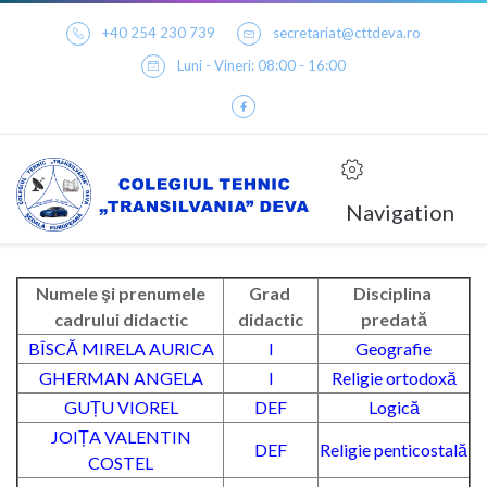
+40 254 230 739
secretariat@cttdeva.ro
Luni - Vineri: 08:00 - 16:00
Navigation
Numele şi prenumele
Grad
Disciplina
cadrului didactic
didactic
predată
BÎSCĂ MIRELA AURICA
I
Geografie
GHERMAN ANGELA
I
Religie ortodoxă
GUȚU VIOREL
DEF
Logică
JOIȚA VALENTIN
DEF
Religie penticostală
COSTEL