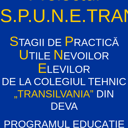
S.P.U.N.E.
TRA
S
P
TAGII DE
RACTICĂ
U
N
TILE
EVOILOR
E
LEVILOR
DE LA COLEGIUL TEHNIC
„TRANSILVANIA”
DIN
DEVA
PROGRAMUL EDUCAȚIE