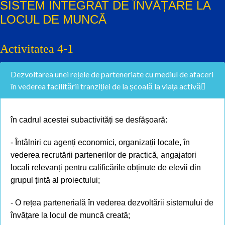
SISTEM INTEGRAT DE ÎNVĂȚARE LA
LOCUL DE MUNCĂ
Activitatea 4-1
Dezvoltarea unei rețele de parteneriate cu mediul de afaceri
în vederea facilitării tranziției de la școală la viața activă
în cadrul acestei subactivități se desfășoară:
- Întâlniri cu agenți economici, organizații locale, în
vederea recrutării partenerilor de practică, angajatori
locali relevanți pentru calificările obținute de elevii din
grupul țintă al proiectului;
- O rețea partenerială în vederea dezvoltării sistemului de
învățare la locul de muncă creată;