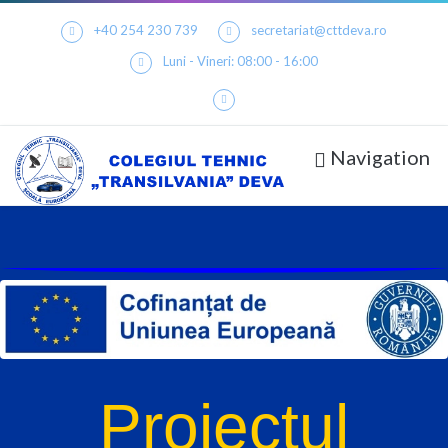
+40 254 230 739
secretariat@cttdeva.ro
Luni - Vineri: 08:00 - 16:00
Navigation
Proiectul