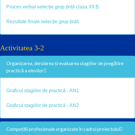
Proces verbal selecție grup țintă clasa XII B
Rezultate finale selecție grup țintă
Activitatea 3-2
Organizarea, derularea și evaluarea stagiilor de pregătire
practică a elevilor
Graficul stagiilor de practică - AN1
Graficul stagiilor de practică - AN2
Competiții profesionale organizate în cadrul proiectului