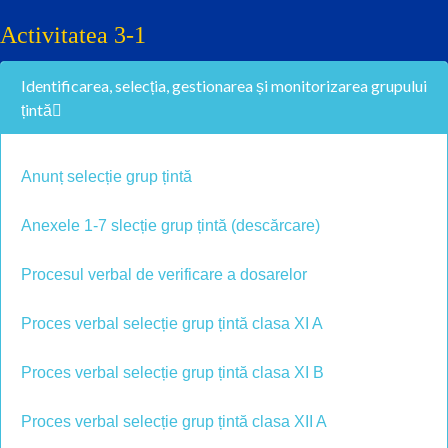
Activitatea 3-1
Identificarea, selecția, gestionarea și monitorizarea grupului
țintă
Anunț selecție grup țintă
Anexele 1-7 slecție grup țintă (descărcare)
Procesul verbal de verificare a dosarelor
Proces verbal selecție grup țintă clasa XI A
Proces verbal selecție grup țintă clasa XI B
Proces verbal selecție grup țintă clasa XII A